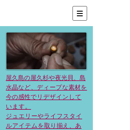
屋久島の屋久杉や夜光貝、島
水晶など、ディープな素材を
今の感性でリデザインして
います。
ジュエリーやライフスタイ
ルアイテムを取り揃え、あ